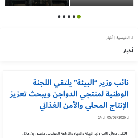
الإنتاج المحلي والأمن
إنشاء أول محطة
الغذائي
CompoTower من Big
Dutchman وبدء تشغيلها
بنجاح.
الرئيسية
|
أخبار
أخبار
نائب وزير “البيئة” يلتقي اللجنة
الوطنية لمنتجي الدواجن ويبحث تعزيز
الإنتاج المحلي والأمن الغذائي
14
05/08/2026
التقى معالي نائب وزير البيئة والمياه والزراعة المهندس منصور بن هلال