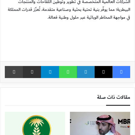
الشركات العالمية المتخصصة في تطوير وتوطين اللقاحات والمنتجات
البيطرية؛ مما يوفّر بنية تحتية بحثية وصناعية متقدمة، تُعزّز قدرات المملكة
في مواجهة المخاطر الوبائية عبر حلول وطنية فعالة.
فيسبوك
X
لينكدإن
واتساب
تيلقرام
مشاركة عبر البريد
طباع
مقالات ذات صلة