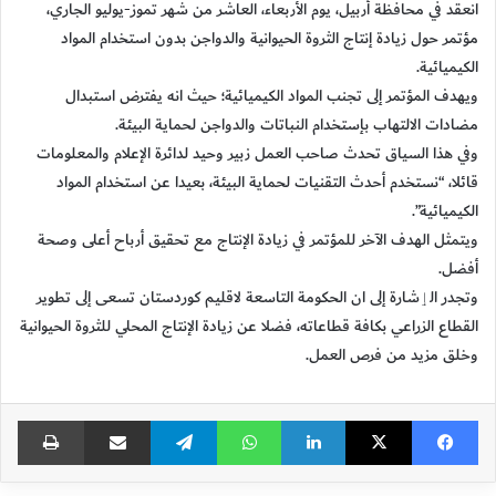
انعقد في محافظة أربيل، يوم الأربعاء، العاشر من شهر تموز-يوليو الجاري،
مؤتمر حول زيادة إنتاج الثروة الحيوانية والدواجن بدون استخدام المواد
الكيميائية.
ويهدف المؤتمر إلى تجنب المواد الكيميائية؛ حيث انه يفترض استبدال
مضادات الالتهاب بإستخدام النباتات والدواجن لحماية البيئة.
وفي هذا السياق تحدث صاحب العمل زبير وحيد لدائرة الإعلام والمعلومات
قائلا، “نستخدم أحدث التقنيات لحماية البيئة، بعيدا عن استخدام المواد
الكيميائية”.
ويتمثل الهدف الآخر للمؤتمر في زيادة الإنتاج مع تحقيق أرباح أعلى وصحة
أفضل.
وتجدر الٳشارة إلى ان الحكومة التاسعة لاقليم كوردستان تسعی إلى تطوير
القطاع الزراعي بكافة قطاعاته، فضلا عن زيادة الإنتاج المحلي للثروة الحيوانية
وخلق مزيد من فرص العمل.
فيسبوك
X
لينكدإن
واتساب
تيلقرام
مشاركة عبر البريد
طباع