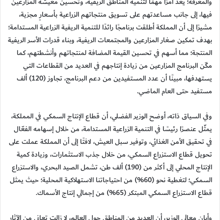
والمعرفة؛ يعد أمرًا مهمًا لتنمية المناطق الريفية، وتحسين معيشة المزارعين
فيها، إلى جانب مساعدتهم على تسويق منتجاتهم الزراعية بأسعارٍ مجزية،
مشيرًا إلى أن المملكة أطلقت برنامجًا رائدًا للتنمية الريفية الزراعية المستدامة؛
بهدف تمكين صغار المزارعين والمجتمعات الريفية، وبناء قدرات الأسر الريفية
المنتجة؛ مما أسهم في تحسين القيمة المضافة لمنتجاتهم وأنشطتهم، كما
مكّن البرنامج المزارعين من زيادة إنتاجهم في العديد من القطاعات التي
يستهدفها، مبينًا أن عدد المستفيدين من دعم البرنامج، تجاوز (120) ألف
مستفيد حتى العام الماضي.
وفي السياق ذاته، أوضح الوزير الفضلي، أن قطاع الإنتاج السمكي في المملكة،
يمثّل عنصرًا رئيسًا في التنمية الزراعية المستدامة، من خلال إسهامه الفعّال
في تحقيق الأمن الغذائي، وتوفير سبل العيش، لافتًا إلى أن المملكة عملت على
تحويل قطاع الاستزراع السمكي، من خلال جذب الاستثمارات، وزيادة كمية
الإنتاج المحلي إلى أكثر من (190) ألف طن، تشمل الصيد البحري، والاستزراع
السمكي؛ لتغطية نحو (60%) من احتياجاتنا الاستهلاكية المحلية؛ حيث يمثل
قطاع الاستزراع السمكي المبتكر (65%) من إجمالي إنتاج الأسماك.
وأبان معالي الوزير، أن العديد من المناطق حول العالم، لا زالت تعاني من الآثار