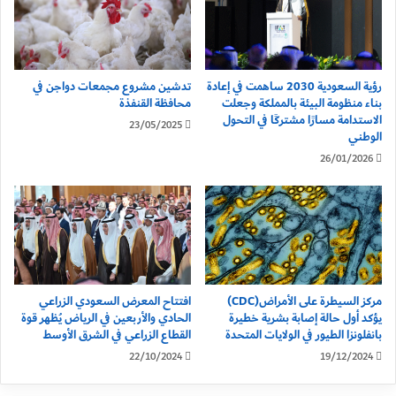
رؤية السعودية 2030 ساهمت في إعادة
تدشين مشروع مجمعات دواجن في
بناء منظومة البيئة بالمملكة وجعلت
محافظة القنفذة
الاستدامة مسارًا مشتركًا في التحول
23/05/2025
الوطني
26/01/2026
مركز السيطرة على الأمراض(CDC)
افتتاح المعرض السعودي الزراعي
يؤكد أول حالة إصابة بشرية خطيرة
الحادي والأربعين في الرياض يُظهر قوة
بانفلونزا الطيور في الولايات المتحدة
القطاع الزراعي في الشرق الأوسط
22/10/2024
19/12/2024