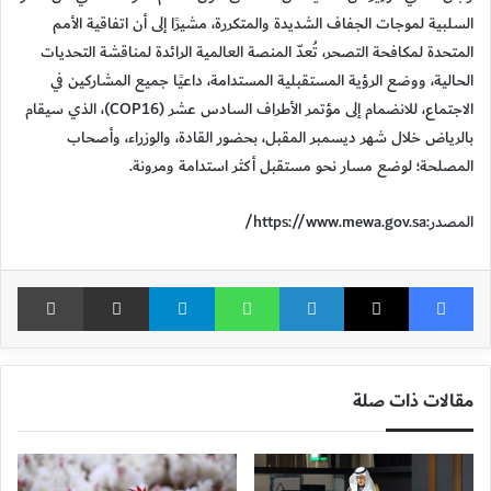
السلبية لموجات الجفاف الشديدة والمتكررة، مشيرًا إلى أن اتفاقية الأمم
المتحدة لمكافحة التصحر، تُعدّ المنصة العالمية الرائدة لمناقشة التحديات
الحالية، ووضع الرؤية المستقبلية المستدامة، داعيًا جميع المشاركين في
الاجتماع، للانضمام إلى مؤتمر الأطراف السادس عشر (COP16)، الذي سيقام
بالرياض خلال شهر ديسمبر المقبل، بحضور القادة، والوزراء، وأصحاب
المصلحة؛ لوضع مسار نحو مستقبل أكثر استدامة ومرونة.​
المصدر:https://www.mewa.gov.sa/
فيسبوك
X
لينكدإن
واتساب
تيلقرام
مشاركة عبر البريد
طباع
مقالات ذات صلة