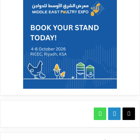
X
لينكدإن
واتساب